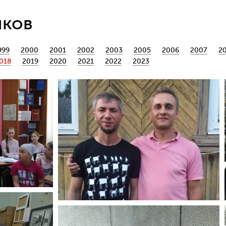
йков
999
2000
2001
2002
2003
2005
2006
2007
2
018
2019
2020
2021
2022
2023