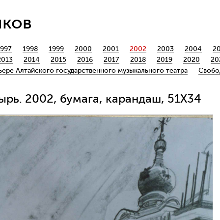
йков
1997
1998
1999
2000
2001
2002
2003
2004
2
2013
2014
2015
2016
2017
2018
2019
2020
20
ьере Алтайского государственного музыкального театра
Свобо
рь. 2002, бумага, карандаш, 51Х34