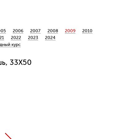
005
2006
2007
2008
2009
2010
21
2022
2023
2024
дный курс
шь, 33Х50