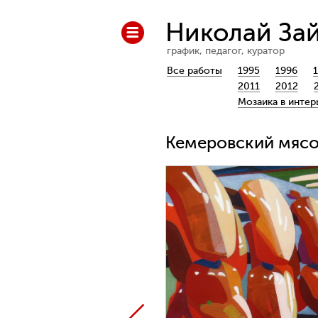
Николай За
график, педагог, куратор
Все работы
1995
1996
2011
2012
Мозаика в интер
Кемеровский мясок