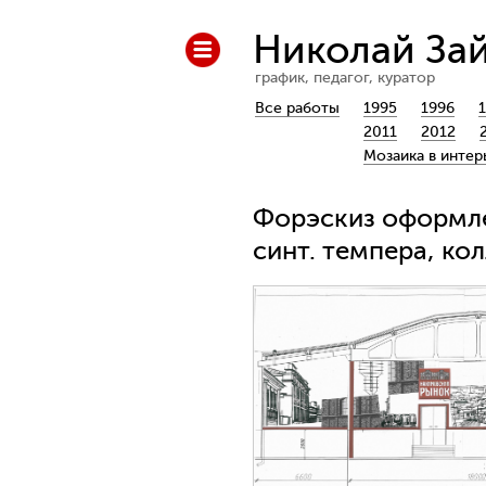
Николай За
график, педагог, куратор
Все работы
1995
1996
2011
2012
Мозаика в интер
Форэскиз оформлен
синт. темпера, ко